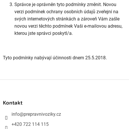
Správce je oprávněn tyto podmínky změnit. Novou
verzi podmínek ochrany osobních údajů zveřejní na
svých internetových stránkách a zároveň Vám zašle
novou verzi těchto podmínek Vaši e-mailovou adresu,
kterou jste správci poskytl/a.
Tyto podmínky nabývají účinnosti dnem 25.5.2018.
Z
á
p
Kontakt
a
info
@
prepravnivoziky.cz
t
í
+420 722 114 115