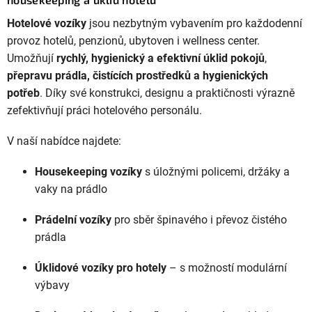
á
a...
d
Hotelové vozíky
jsou nezbytným vybavením pro každodenní
a
provoz hotelů, penzionů, ubytoven i wellness center.
c
Umožňují
rychlý, hygienický a efektivní úklid pokojů
,
í
přepravu prádla, čistících prostředků a hygienických
p
potřeb
. Díky své konstrukci, designu a praktičnosti výrazně
r
zefektivňují práci hotelového personálu.
v
V naší nabídce najdete:
k
y
Housekeeping vozíky
s úložnými policemi, držáky a
v
vaky na prádlo
ý
p
Prádelní vozíky
pro sběr špinavého i převoz čistého
i
prádla
s
u
Úklidové vozíky pro hotely
– s možností modulární
výbavy