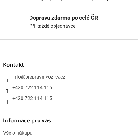
Doprava zdarma po celé ČR
Při každé objednávce
Z
á
p
Kontakt
a
info
@
prepravnivoziky.cz
t
í
+420 722 114 115
+420 722 114 115
Informace pro vás
Vše o nákupu