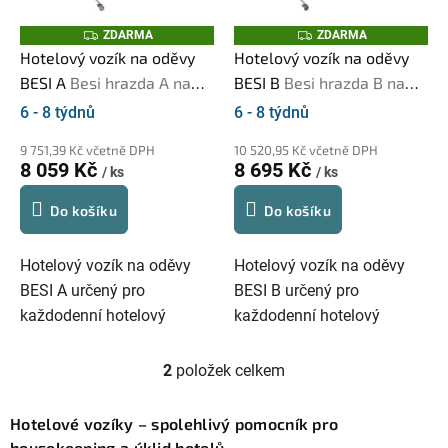
k
p
Z
Z
ZDARMA
ZDARMA
t
D
D
r
Hotelový vozík na oděvy
Hotelový vozík na oděvy
A
A
ů
R
R
BESI A
Besi hrazda A na
BESI B
Besi hrazda B na
o
M
M
A
A
oděvy
oděvy
d
6 - 8 týdnů
6 - 8 týdnů
Průměrné
Průměrné
u
hodnocení
hodnocení
9 751,39 Kč včetně DPH
10 520,95 Kč včetně DPH
8 059 Kč
8 695 Kč
produktu
produktu
k
/ ks
/ ks
je
je
t
Do košíku
Do košíku
3,0
5,0
ů
z
z
Hotelový vozík na oděvy
Hotelový vozík na oděvy
5
5
BESI A určený pro
BESI B určený pro
hvězdiček.
hvězdiček.
každodenní hotelový
každodenní hotelový
provoz. Stabilní konstrukce,
provoz. Robustní
tichý pohyb po chodbách a
konstrukce, snadná
2
položek celkem
O
reprezentativní vzhled
manipulace a řešení
v
vhodný pro manipulaci s
vhodné pro intenzivní
Hotelové vozíky – spolehlivý pomocník pro
l
oděvy hostů i...
používání v zázemí hotelů
housekeeping a úklid hotelů