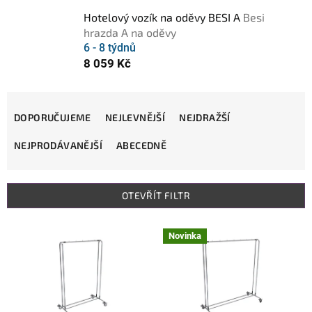
Hotelový vozík na oděvy BESI A
Besi
hrazda A na oděvy
6 - 8 týdnů
8 059 Kč
Ř
DOPORUČUJEME
NEJLEVNĚJŠÍ
NEJDRAŽŠÍ
a
z
NEJPRODÁVANĚJŠÍ
ABECEDNĚ
e
n
OTEVŘÍT FILTR
í
p
V
Novinka
r
ý
o
p
d
i
u
s