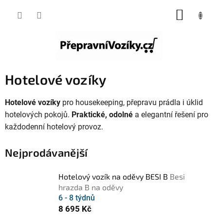
Přejít
NÁKUP
na
KOŠÍK
obsah
Hotelové vozíky
Hotelové vozíky
pro housekeeping, přepravu prádla i úklid
hotelových pokojů.
Praktické, odolné
a elegantní řešení pro
každodenní hotelový provoz.
Nejprodávanější
Hotelový vozík na oděvy BESI B
Besi
hrazda B na oděvy
6 - 8 týdnů
8 695 Kč