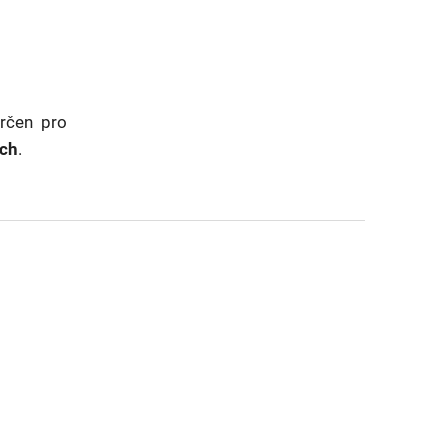
určen pro
ích
.