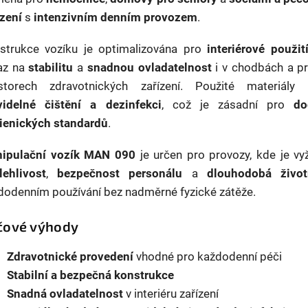
ízení
s
intenzivním denním provozem
.
strukce vozíku je optimalizována pro
interiérové použit
az na
stabilitu
a
snadnou ovladatelnost
i v chodbách a p
storech zdravotnických zařízení. Použité materiály 
videlné čištění a dezinfekci
, což je zásadní pro
do
ienických standardů
.
ipulační vozík MAN 090
je určen pro provozy, kde je v
lehlivost
,
bezpečnost personálu
a
dlouhodobá život
dodenním používání bez nadměrné fyzické zátěže.
íčové výhody
Zdravotnické provedení
vhodné pro každodenní péči
Stabilní a bezpečná konstrukce
Snadná ovladatelnost
v interiéru zařízení