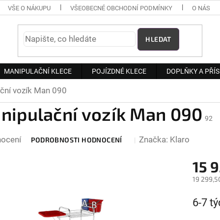
VŠE O NÁKUPU
VŠEOBECNÉ OBCHODNÍ PODMÍNKY
O NÁS
HLEDAT
MANIPULAČNÍ KLECE
POJÍZDNÉ KLECE
DOPLŇKY A PŘÍ
ční vozík Man 090
nipulační vozík Man 090
92
rné
nocení
Značka:
Klaro
PODROBNOSTI HODNOCENÍ
cení
ktu
15 
19 299,5
Měrná
6-7 t
cena: