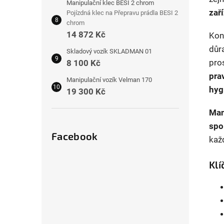
Manipulační klec BESI 2 chrom
zař
Pojízdná klec na Přepravu prádla BESI 2
chrom
14 872 Kč
Kon
důr
Skladový vozík SKLADMAN 01
pro
8 100 Kč
pra
Manipulační vozík Velman 170
hyg
19 300 Kč
Man
spo
Facebook
kaž
Kl