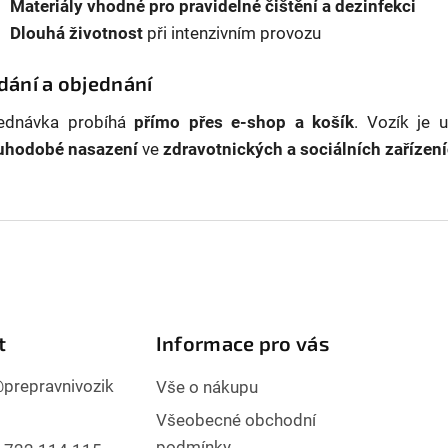
Materiály vhodné pro pravidelné čištění a dezinfekci
Dlouhá životnost
při intenzivním provozu
dání a objednání
ednávka probíhá
přímo přes e-shop a košík
. Vozík je 
uhodobé nasazení
ve
zdravotnických a sociálních zařízen
t
Informace pro vás
@
prepravnivozik
Vše o nákupu
Všeobecné obchodní
podmínky