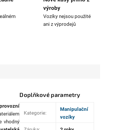
výroby
reálném
Vozíky nejsou použité
ani z výprodejů
Doplňkové parametry
provozní
Manipulační
Kategorie
:
ateriálem
vozíky
Je vhodný
ovatelská
Záruka
:
2 roky