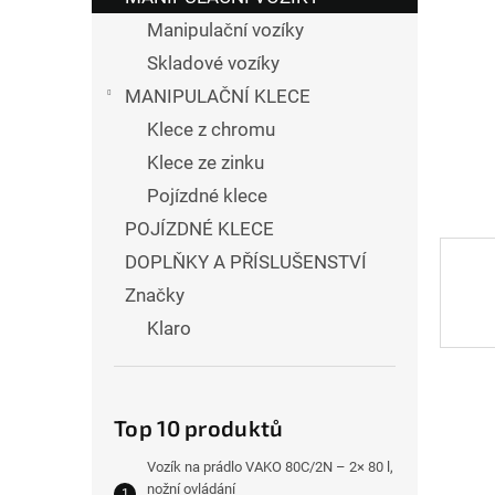
n
hvězdi
Manipulační vozíky
í
Skladové vozíky
p
MANIPULAČNÍ KLECE
Klece z chromu
a
Klece ze zinku
n
Pojízdné klece
e
POJÍZDNÉ KLECE
l
DOPLŇKY A PŘÍSLUŠENSTVÍ
Značky
Klaro
Top 10 produktů
Vozík na prádlo VAKO 80C/2N – 2× 80 l,
nožní ovládání