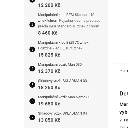
12 200 Kč
Manipulační klec BESI Standard 10
zinek/chrom
Pojízdná klec na přepravu
prádla Besi Standard 10 zinek / chrom
8 460 Kč
Manipulační klec BESI 7C zinek
Pojízdná klec BESI 7C zinek
15 825 Kč
Manipulační vozík Man 030
Pop
12 370 Kč
Skladový vozík SKLADMAN 03
18 260 Kč
Det
Manipulační vozík Man Nemo 80
19 650 Kč
Man
vyb
Skladový vozík SKLADMAN 04
v r
13 050 Kč
zej