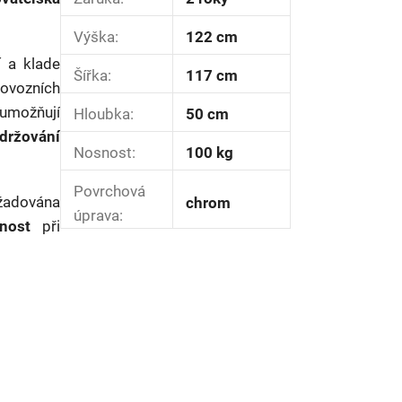
Výška
:
122 cm
í
a klade
Šířka
:
117 cm
rovozních
umožňují
Hloubka
:
50 cm
držování
Nosnost
:
100 kg
Povrchová
yžadována
chrom
úprava
:
nost
při