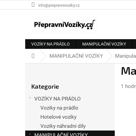
Přejít
info@prepravnivoziky.cz
na
obsah
VOZÍKY NA PRÁDLO
MANIPULAČNÍ VOZÍKY
MANIPULAČNÍ VOZÍKY
Manipula
Domů
P
Ma
o
Přeskočit
Průmě
Kategorie
1 hod
kategorie
s
hodno
t
VOZÍKY NA PRÁDLO
produ
Voziky na prádlo
je
r
3,0
Hotelové vozíky
a
z
Vozíky náhradní díly
n
5
MANIPULAČNÍ VOZÍKY