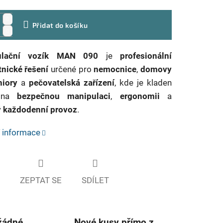
Přidat do košíku
ulační vozík MAN 090
je
profesionální
tnické řešení
určené pro
nemocnice
,
domovy
niory
a
pečovatelská zařízení
, kde je kladen
z na
bezpečnou manipulaci
,
ergonomii
a
ý každodenní provoz
.
í informace
ZEPTAT SE
SDÍLET
žádné
Nové kusy přímo z