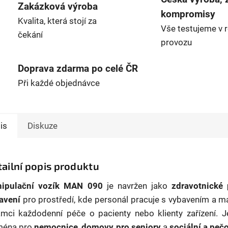
A
Zakázková výroba
kompromisy
Kvalita, která stojí za
Vše testujeme v 
čekání
provozu
Doprava zdarma po celé ČR
Při každé objednávce
is
Diskuze
ailní popis produktu
ipulační vozík MAN 090
je navržen jako
zdravotnické 
avení
pro prostředí, kde personál pracuje s vybavením a m
ámci každodenní péče o pacienty nebo klienty zařízení. 
ména pro
nemocnice
,
domovy pro seniory
a
sociální a peč