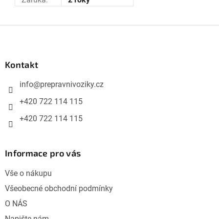
Z
á
p
Kontakt
a
info
@
prepravnivoziky.cz
t
í
+420 722 114 115
+420 722 114 115
Informace pro vás
Vše o nákupu
Všeobecné obchodní podmínky
O NÁS
Napište nám