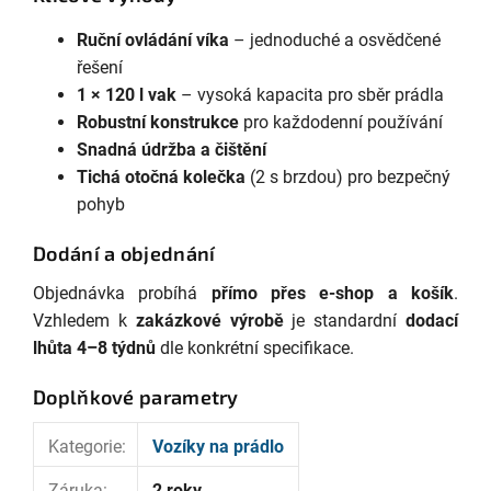
Ruční ovládání víka
– jednoduché a osvědčené
řešení
1 × 120 l vak
– vysoká kapacita pro sběr prádla
Robustní konstrukce
pro každodenní používání
Snadná údržba a čištění
Tichá otočná kolečka
(2 s brzdou) pro bezpečný
pohyb
Dodání a objednání
Objednávka probíhá
přímo přes e-shop a košík
.
Vzhledem k
zakázkové výrobě
je standardní
dodací
lhůta 4–8 týdnů
dle konkrétní specifikace.
Doplňkové parametry
Kategorie
:
Vozíky na prádlo
Záruka
:
2 roky