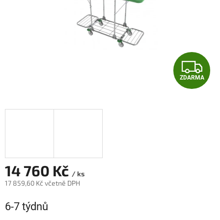
Z
ZDARMA
D
A
R
M
A
14 760 Kč
/ ks
17 859,60 Kč včetně DPH
Měrná
6-7 týdnů
cena: