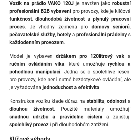
Vozík na prádlo VAKO 120J
je navržen jako
robustní
profesionální B2B vybavení
pro provozy, kde je klíčová
funkčnost
,
dlouhodobá životnost
a
plynulý pracovní
proces
. Je vhodný zejména pro
domovy seniorů
,
pečovatelské služby
,
hotely
a
profesionální prádelny
s
každodenním provozem
.
Model je vybaven
držákem pro 120litrový vak
a
ručním ovládáním víka
, které umožňuje
rychlou a
pohodlnou manipulaci
. Jedná se o spolehlivé řešení
pro provozy, kde není nutné bezdotykové ovládání, ale
je vyžadována
jednoduchost a efektivita
.
Konstrukce vozíku klade důraz na
stabilitu
,
odolnost
a
dlouhou životnost
. Použité materiály umožňují
snadnou údržbu a pravidelné čištění
a zajišťují
spolehlivý provoz
i při dlouhodobém zatížení.
Klíčové výhody