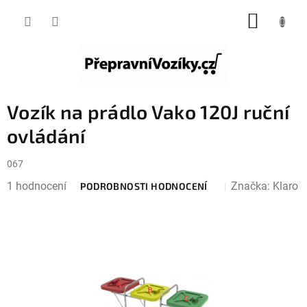
Přejít
NÁKUP
na
KOŠÍK
obsah
Vozík na prádlo Vako 120J ruční
ovládání
067
Průměrné
1 hodnocení
Značka:
Klaro
PODROBNOSTI HODNOCENÍ
hodnocení
produktu
je
3,0
z
5
hvězdiček.