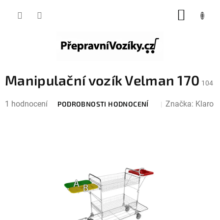
Přejít
NÁKUP
na
KOŠÍK
obsah
Manipulační vozík Velman 170
104
Průměrné
1 hodnocení
Značka:
Klaro
PODROBNOSTI HODNOCENÍ
hodnocení
produktu
je
4,0
z
5
hvězdiček.