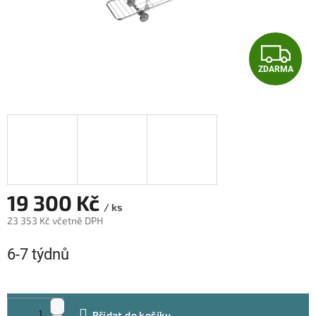
Z
ZDARMA
D
A
R
M
A
19 300 Kč
/ ks
23 353 Kč včetně DPH
Měrná
6-7 týdnů
cena:
Přidat do košíku