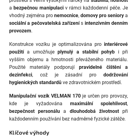
prostředí s velmi vysokými nároky na
stabilitu
,
nosnost
a
bezpečnou manipulaci
v rámci každodenní péče. Je
vhodný zejména pro
nemocnice
,
domovy pro seniory
a
sociální a pečovatelská zařízení
s
intenzivním denním
provozem
.
Konstrukce vozíku je optimalizována pro
interiérové
použití
a umožňuje
plynulý a stabilní pohyb
i při
vyšším objemu a hmotnosti převáženého materiálu.
Použité materiály podporují
pravidelné čištění a
dezinfekci
, což je zásadní pro
dodržování
hygienických standardů
ve zdravotnickém prostředí.
Manipulační vozík VELMAN 170
je určen pro provozy,
kde je vyžadována
maximální spolehlivost
,
bezpečnost personálu
a
dlouhodobá životnost
při
každodenním používání bez nadměrné fyzické zátěže.
Klíčové výhody