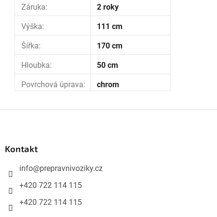
Záruka
:
2 roky
Výška
:
111 cm
Šířka
:
170 cm
Hloubka
:
50 cm
Povrchová úprava
:
chrom
Z
á
p
Kontakt
a
info
@
prepravnivoziky.cz
t
í
+420 722 114 115
+420 722 114 115