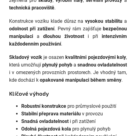
zejména pro
sklady
,
výrobní haly
,
servisní provozy
a
technická pracoviště
.
Konstrukce vozíku klade důraz na
vysokou stabilitu
a
odolnost při zatížení
. Pevný rám zajišťuje
bezpečnou
manipulaci
a
dlouhou životnost
i při
intenzivním
každodenním používání
.
Skladový vozík
je osazen
kvalitními pojezdovými koly
,
která umožňují
plynulý pohyb
a
snadnou ovladatelnost
i v omezených provozních prostorech. Je vhodný tam,
kde dochází k
opakované manipulaci během směny
.
Klíčové výhody
Robustní konstrukce
pro průmyslové použití
Stabilní přeprava materiálu
v provozu
Snadná ovladatelnost
i při zatížení
Odolná pojezdová kola
pro plynulý pohyb