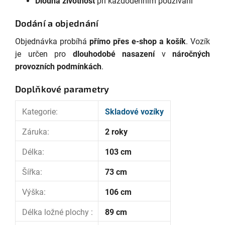
Dlouhá životnost
při každodenním používání
Dodání a objednání
Objednávka probíhá
přímo přes e-shop a košík
. Vozík
je určen pro
dlouhodobé nasazení
v
náročných
provozních podmínkách
.
Doplňkové parametry
Kategorie
:
Skladové vozíky
Záruka
:
2 roky
Délka
:
103 cm
Šířka
:
73 cm
Výška
:
106 cm
Délka ložné plochy
:
89 cm