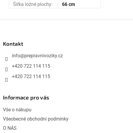
Šířka ložné plochy
:
66 cm
Z
á
p
Kontakt
a
info
@
prepravnivoziky.cz
t
í
+420 722 114 115
+420 722 114 115
Informace pro vás
Vše o nákupu
Všeobecné obchodní podmínky
O NÁS