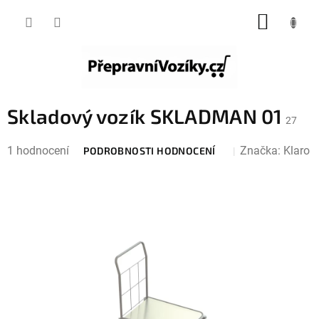
Přejít
NÁKUP
na
KOŠÍK
obsah
Skladový vozík SKLADMAN 01
27
Průměrné
1 hodnocení
Značka:
Klaro
PODROBNOSTI HODNOCENÍ
hodnocení
produktu
je
3,0
z
5
hvězdiček.